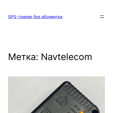
Перейти
к
GPS-трекер без абонентки
содержимому
Метка:
Navtelecom