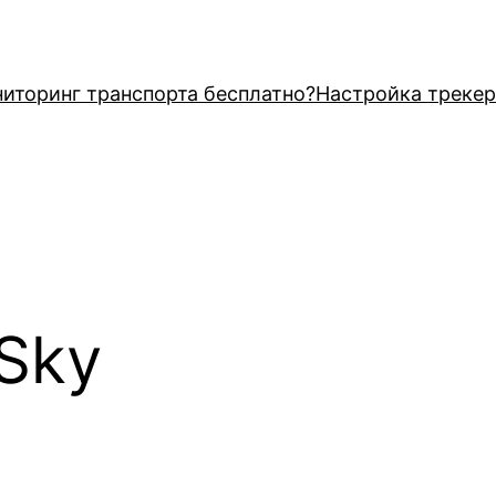
иторинг транспорта бесплатно?
Настройка трекер
oSky