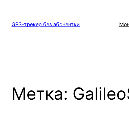
Перейти
к
содержимому
GPS-трекер без абонентки
Мон
Метка:
Galile