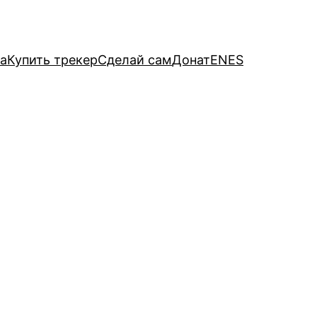
а
Купить трекер
Сделай сам
Донат
EN
ES