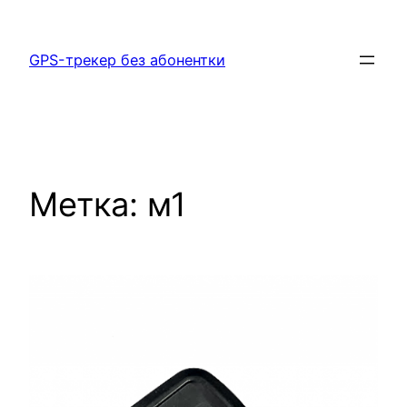
Перейти
к
GPS-трекер без абонентки
содержимому
Метка:
м1