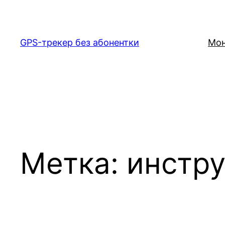
Перейти
к
содержимому
GPS-трекер без абонентки
Мон
Метка:
инстр