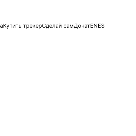
а
Купить трекер
Сделай сам
Донат
EN
ES