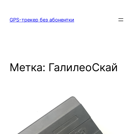
Перейти
к
GPS-трекер без абонентки
содержимому
Метка:
ГалилеоСкай