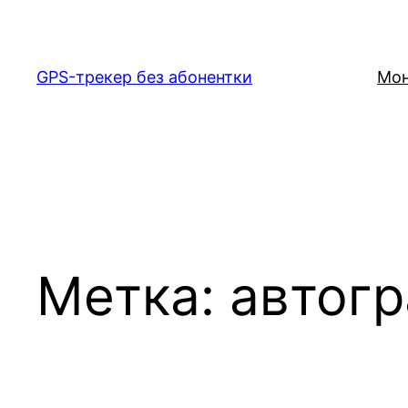
Перейти
к
содержимому
GPS-трекер без абонентки
Мон
Метка:
автог