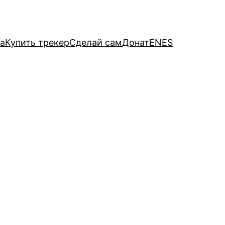
а
Купить трекер
Сделай сам
Донат
EN
ES