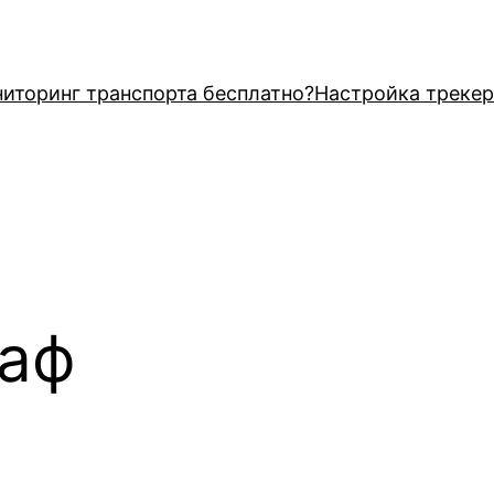
иторинг транспорта бесплатно?
Настройка трекер
раф