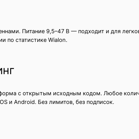
нами. Питание 9,5–47 В — подходит и для легков
и по статистике Wialon.
инг
атформа с открытым исходным кодом. Любое колич
S и Android. Без лимитов, без подписок.