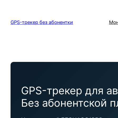
Перейти
к
содержимому
GPS-трекер без абонентки
Мон
GPS-трекер для а
Без абонентской п