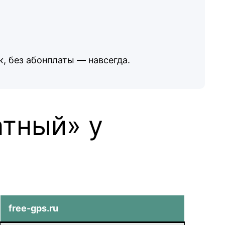
, без абонплаты — навсегда.
атный» у
free-gps.ru