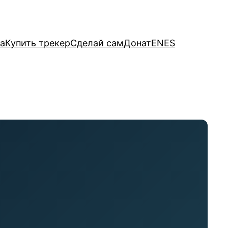
а
Купить трекер
Сделай сам
Донат
EN
ES