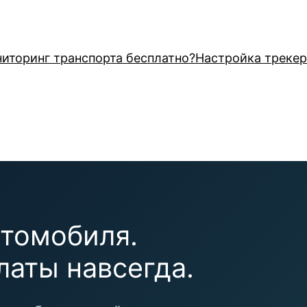
иторинг транспорта бесплатно?
Настройка трекер
втомобиля.
латы навсегда.